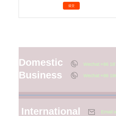
Xiamen COSON Me
Domestic
Wechat:+86 18
Business
Wechat:+86 18
International
Email: