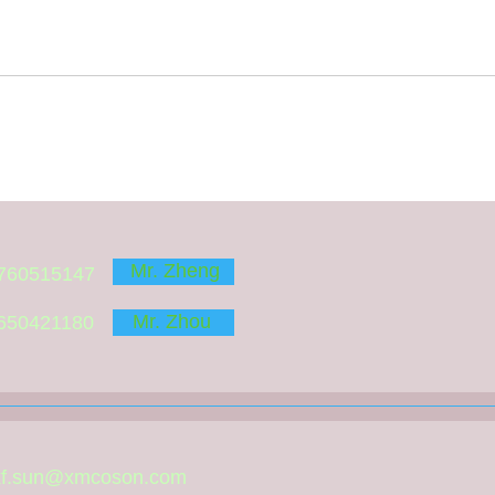
dical Instruments C
Mr. Zheng
760515147
Mr. Zhou
650421180
xf.sun@xmcoson.com