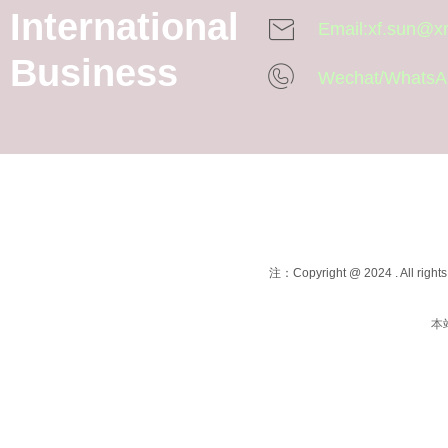
International
Email:xf.sun@
Business
Wechat/WhatsA
One-stop professional of orthopa
注：Copyright @ 2024 . All righ
本