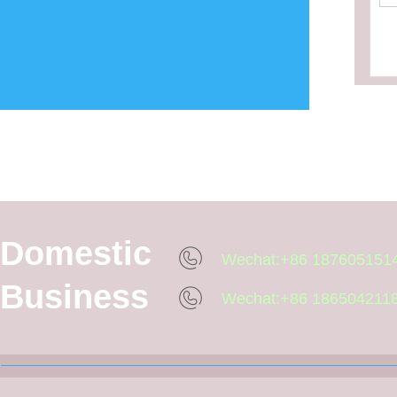
Xiamen COSON Medic
Domestic
Wechat:+86 187605151
Business
Wechat:+86 186504211